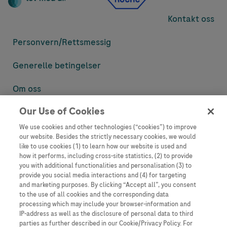
Kontakt oss
Personvern/
Rettsmessig
Generelle betingelser
Om oss
Our Use of Cookies
Denne nettsiden inneholder informasjon som er målsatt til en stor
mengde med tilhørere og kan inneholde produktdetaljer eller
We use cookies and other technologies (“cookies”) to improve
informasjon som ellers ikke er tilgjengelig eller gyldig i ditt land.
our website. Besides the strictly necessary cookies, we would
Vennligst vær oppmerksom på at vi ikke tar noe ansvar for tilgang til
like to use cookies (1) to learn how our website is used and
informasjon som muligens ikke er i samsvar med noen gyldig juridisk
how it performs, including cross-site statistics, (2) to provide
prosess, regulering, registrering eller bruk i bostedslandet ditt.
you with additional functionalities and personalisation (3) to
provide you social media interactions and (4) for targeting
Roche har ikke alltid mulighet til å kvalitetssikre andres innlegg, men
and marketing purposes. By clicking “Accept all”, you consent
vil fjerne villedende eller upassende innlegg så langt det lar seg gjøre.
to the use of all cookies and the corresponding data
Vi har ikke ansvar for innhold på eksterne nettsider som det lenkes til.
processing which may include your browser-information and
Kopiering av materiale fra dette nettstedet for bruk annet sted er ikke
IP-address as well as the disclosure of personal data to third
tillatt uten avtale. Nettstedet selger plass til annonsører, og slikt
parties as further described in our Cookie/Privacy Policy. For