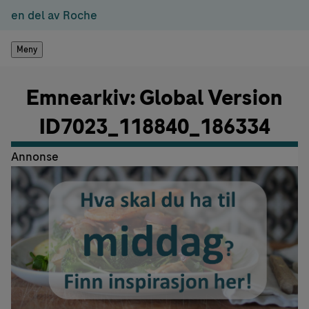
en del av Roche
Meny
Emnearkiv: Global Version
ID7023_118840_186334
Annonse