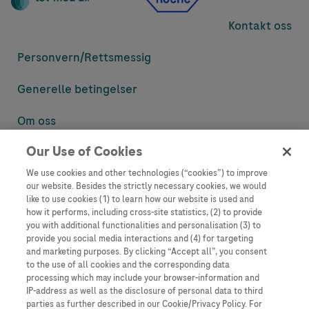
Kontakt oss
Personvern/
Rettsmessig
Generelle betingelser
Om oss
Our Use of Cookies
Denne nettsiden inneholder informasjon som er målsatt til en stor
mengde med tilhørere og kan inneholde produktdetaljer eller
We use cookies and other technologies (“cookies”) to improve
informasjon som ellers ikke er tilgjengelig eller gyldig i ditt land.
our website. Besides the strictly necessary cookies, we would
Vennligst vær oppmerksom på at vi ikke tar noe ansvar for tilgang til
like to use cookies (1) to learn how our website is used and
informasjon som muligens ikke er i samsvar med noen gyldig juridisk
how it performs, including cross-site statistics, (2) to provide
prosess, regulering, registrering eller bruk i bostedslandet ditt.
you with additional functionalities and personalisation (3) to
provide you social media interactions and (4) for targeting
Roche har ikke alltid mulighet til å kvalitetssikre andres innlegg, men
and marketing purposes. By clicking “Accept all”, you consent
vil fjerne villedende eller upassende innlegg så langt det lar seg gjøre.
to the use of all cookies and the corresponding data
Vi har ikke ansvar for innhold på eksterne nettsider som det lenkes til.
processing which may include your browser-information and
Kopiering av materiale fra dette nettstedet for bruk annet sted er ikke
IP-address as well as the disclosure of personal data to third
tillatt uten avtale. Nettstedet selger plass til annonsører, og slikt
parties as further described in our Cookie/Privacy Policy. For