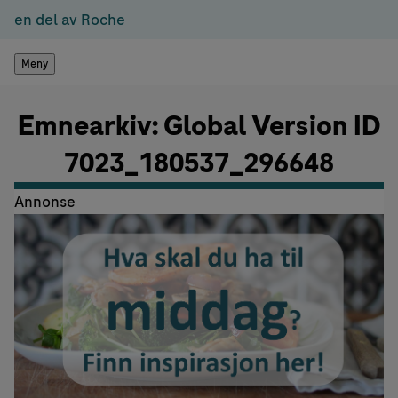
en del av Roche
Meny
Emnearkiv: Global Version ID
7023_180537_296648
Annonse