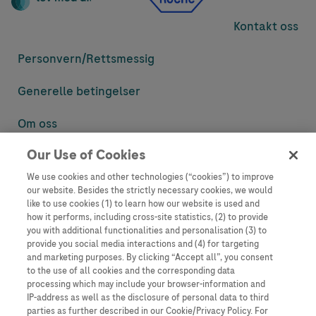
Kontakt oss
Personvern/
Rettsmessig
Generelle betingelser
Om oss
Our Use of Cookies
Denne nettsiden inneholder informasjon som er målsatt til en stor
mengde med tilhørere og kan inneholde produktdetaljer eller
We use cookies and other technologies (“cookies”) to improve
informasjon som ellers ikke er tilgjengelig eller gyldig i ditt land.
our website. Besides the strictly necessary cookies, we would
Vennligst vær oppmerksom på at vi ikke tar noe ansvar for tilgang til
like to use cookies (1) to learn how our website is used and
informasjon som muligens ikke er i samsvar med noen gyldig juridisk
how it performs, including cross-site statistics, (2) to provide
prosess, regulering, registrering eller bruk i bostedslandet ditt.
you with additional functionalities and personalisation (3) to
provide you social media interactions and (4) for targeting
Roche har ikke alltid mulighet til å kvalitetssikre andres innlegg, men
and marketing purposes. By clicking “Accept all”, you consent
vil fjerne villedende eller upassende innlegg så langt det lar seg gjøre.
to the use of all cookies and the corresponding data
Vi har ikke ansvar for innhold på eksterne nettsider som det lenkes til.
processing which may include your browser-information and
Kopiering av materiale fra dette nettstedet for bruk annet sted er ikke
IP-address as well as the disclosure of personal data to third
tillatt uten avtale. Nettstedet selger plass til annonsører, og slikt
parties as further described in our Cookie/Privacy Policy. For