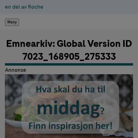
en del av Roche
Meny
Emnearkiv: Global Version ID
7023_168905_275333
Annonse