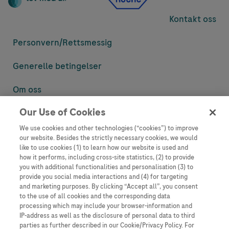
Kontakt oss
Personvern/
Rettsmessig
Generelle betingelser
Om oss
Our Use of Cookies
Denne nettsiden inneholder informasjon som er målsatt til en stor
mengde med tilhørere og kan inneholde produktdetaljer eller
We use cookies and other technologies (“cookies”) to improve
informasjon som ellers ikke er tilgjengelig eller gyldig i ditt land.
our website. Besides the strictly necessary cookies, we would
Vennligst vær oppmerksom på at vi ikke tar noe ansvar for tilgang til
like to use cookies (1) to learn how our website is used and
informasjon som muligens ikke er i samsvar med noen gyldig juridisk
how it performs, including cross-site statistics, (2) to provide
prosess, regulering, registrering eller bruk i bostedslandet ditt.
you with additional functionalities and personalisation (3) to
provide you social media interactions and (4) for targeting
Roche har ikke alltid mulighet til å kvalitetssikre andres innlegg, men
and marketing purposes. By clicking “Accept all”, you consent
vil fjerne villedende eller upassende innlegg så langt det lar seg gjøre.
to the use of all cookies and the corresponding data
Vi har ikke ansvar for innhold på eksterne nettsider som det lenkes til.
processing which may include your browser-information and
Kopiering av materiale fra dette nettstedet for bruk annet sted er ikke
IP-address as well as the disclosure of personal data to third
tillatt uten avtale. Nettstedet selger plass til annonsører, og slikt
parties as further described in our Cookie/Privacy Policy. For