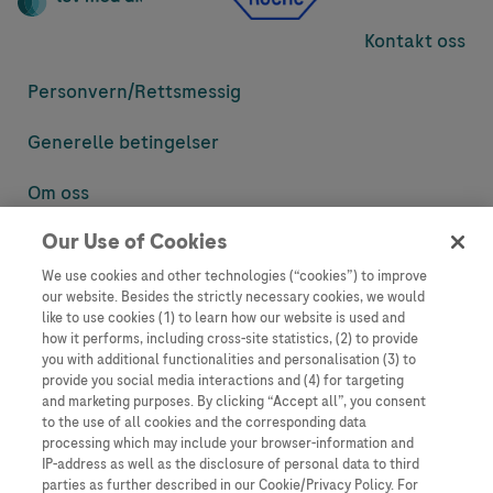
Kontakt oss
Personvern/
Rettsmessig
Generelle betingelser
Om oss
Our Use of Cookies
Denne nettsiden inneholder informasjon som er målsatt til en stor
mengde med tilhørere og kan inneholde produktdetaljer eller
We use cookies and other technologies (“cookies”) to improve
informasjon som ellers ikke er tilgjengelig eller gyldig i ditt land.
our website. Besides the strictly necessary cookies, we would
Vennligst vær oppmerksom på at vi ikke tar noe ansvar for tilgang til
like to use cookies (1) to learn how our website is used and
informasjon som muligens ikke er i samsvar med noen gyldig juridisk
how it performs, including cross-site statistics, (2) to provide
prosess, regulering, registrering eller bruk i bostedslandet ditt.
you with additional functionalities and personalisation (3) to
provide you social media interactions and (4) for targeting
Roche har ikke alltid mulighet til å kvalitetssikre andres innlegg, men
and marketing purposes. By clicking “Accept all”, you consent
vil fjerne villedende eller upassende innlegg så langt det lar seg gjøre.
to the use of all cookies and the corresponding data
Vi har ikke ansvar for innhold på eksterne nettsider som det lenkes til.
processing which may include your browser-information and
Kopiering av materiale fra dette nettstedet for bruk annet sted er ikke
IP-address as well as the disclosure of personal data to third
tillatt uten avtale. Nettstedet selger plass til annonsører, og slikt
parties as further described in our Cookie/Privacy Policy. For