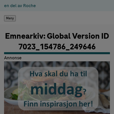
en del av Roche
Meny
Emnearkiv: Global Version ID
7023_154786_249646
Annonse