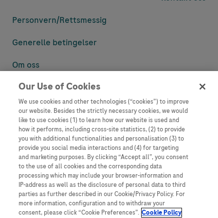
Personvern/
Rettsmessig
Generelle betingelser
Om oss
Our Use of Cookies
Denne nettsiden inneholder informasjon som er målsatt til en stor
mengde med tilhørere og kan inneholde produktdetaljer eller
We use cookies and other technologies (“cookies”) to improve
informasjon som ellers ikke er tilgjengelig eller gyldig i ditt land.
our website. Besides the strictly necessary cookies, we would
Vennligst vær oppmerksom på at vi ikke tar noe ansvar for tilgang til
like to use cookies (1) to learn how our website is used and
informasjon som muligens ikke er i samsvar med noen gyldig juridisk
how it performs, including cross-site statistics, (2) to provide
prosess, regulering, registrering eller bruk i bostedslandet ditt.
you with additional functionalities and personalisation (3) to
provide you social media interactions and (4) for targeting
Roche har ikke alltid mulighet til å kvalitetssikre andres innlegg, men
and marketing purposes. By clicking “Accept all”, you consent
vil fjerne villedende eller upassende innlegg så langt det lar seg gjøre.
to the use of all cookies and the corresponding data
Vi har ikke ansvar for innhold på eksterne nettsider som det lenkes til.
processing which may include your browser-information and
Kopiering av materiale fra dette nettstedet for bruk annet sted er ikke
IP-address as well as the disclosure of personal data to third
tillatt uten avtale. Nettstedet selger plass til annonsører, og slikt
parties as further described in our Cookie/Privacy Policy. For
innhold er merket.
more information, configuration and to withdraw your
consent, please click “Cookie Preferences”.
Cookie Policy
Dette nettstedet er ikke beregnet for å rapportere bivirkninger eller