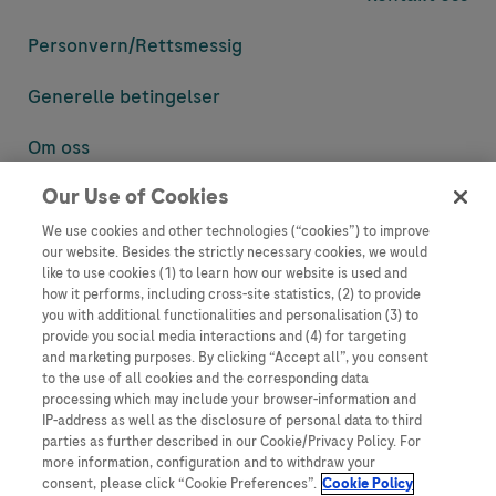
Personvern/
Rettsmessig
Generelle betingelser
Om oss
Our Use of Cookies
Denne nettsiden inneholder informasjon som er målsatt til en stor
mengde med tilhørere og kan inneholde produktdetaljer eller
We use cookies and other technologies (“cookies”) to improve
informasjon som ellers ikke er tilgjengelig eller gyldig i ditt land.
our website. Besides the strictly necessary cookies, we would
Vennligst vær oppmerksom på at vi ikke tar noe ansvar for tilgang til
like to use cookies (1) to learn how our website is used and
informasjon som muligens ikke er i samsvar med noen gyldig juridisk
how it performs, including cross-site statistics, (2) to provide
prosess, regulering, registrering eller bruk i bostedslandet ditt.
you with additional functionalities and personalisation (3) to
provide you social media interactions and (4) for targeting
Roche har ikke alltid mulighet til å kvalitetssikre andres innlegg, men
and marketing purposes. By clicking “Accept all”, you consent
vil fjerne villedende eller upassende innlegg så langt det lar seg gjøre.
to the use of all cookies and the corresponding data
Vi har ikke ansvar for innhold på eksterne nettsider som det lenkes til.
processing which may include your browser-information and
Kopiering av materiale fra dette nettstedet for bruk annet sted er ikke
IP-address as well as the disclosure of personal data to third
tillatt uten avtale. Nettstedet selger plass til annonsører, og slikt
parties as further described in our Cookie/Privacy Policy. For
innhold er merket.
more information, configuration and to withdraw your
consent, please click “Cookie Preferences”.
Cookie Policy
Dette nettstedet er ikke beregnet for å rapportere bivirkninger eller