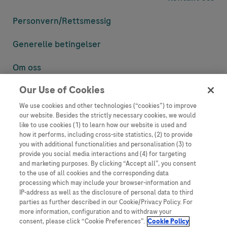
Personvern/
Rettsmessig
Generelle betingelser
Om oss
Our Use of Cookies
Denne nettsiden inneholder informasjon som er målsatt til en stor
mengde med tilhørere og kan inneholde produktdetaljer eller
We use cookies and other technologies (“cookies”) to improve
informasjon som ellers ikke er tilgjengelig eller gyldig i ditt land.
our website. Besides the strictly necessary cookies, we would
Vennligst vær oppmerksom på at vi ikke tar noe ansvar for tilgang til
like to use cookies (1) to learn how our website is used and
informasjon som muligens ikke er i samsvar med noen gyldig juridisk
how it performs, including cross-site statistics, (2) to provide
prosess, regulering, registrering eller bruk i bostedslandet ditt.
you with additional functionalities and personalisation (3) to
provide you social media interactions and (4) for targeting
Roche har ikke alltid mulighet til å kvalitetssikre andres innlegg, men
and marketing purposes. By clicking “Accept all”, you consent
vil fjerne villedende eller upassende innlegg så langt det lar seg gjøre.
to the use of all cookies and the corresponding data
Vi har ikke ansvar for innhold på eksterne nettsider som det lenkes til.
processing which may include your browser-information and
Kopiering av materiale fra dette nettstedet for bruk annet sted er ikke
IP-address as well as the disclosure of personal data to third
tillatt uten avtale. Nettstedet selger plass til annonsører, og slikt
parties as further described in our Cookie/Privacy Policy. For
innhold er merket.
more information, configuration and to withdraw your
consent, please click “Cookie Preferences”.
Cookie Policy
Dette nettstedet er ikke beregnet for å rapportere bivirkninger eller