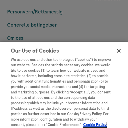
Personvern/
Rettsmessig
Generelle betingelser
Om oss
Our Use of Cookies
Denne nettsiden inneholder informasjon som er målsatt til en stor
mengde med tilhørere og kan inneholde produktdetaljer eller
We use cookies and other technologies (“cookies”) to improve
informasjon som ellers ikke er tilgjengelig eller gyldig i ditt land.
our website. Besides the strictly necessary cookies, we would
Vennligst vær oppmerksom på at vi ikke tar noe ansvar for tilgang til
like to use cookies (1) to learn how our website is used and
informasjon som muligens ikke er i samsvar med noen gyldig juridisk
how it performs, including cross-site statistics, (2) to provide
prosess, regulering, registrering eller bruk i bostedslandet ditt.
you with additional functionalities and personalisation (3) to
provide you social media interactions and (4) for targeting
Roche har ikke alltid mulighet til å kvalitetssikre andres innlegg, men
and marketing purposes. By clicking “Accept all”, you consent
vil fjerne villedende eller upassende innlegg så langt det lar seg gjøre.
to the use of all cookies and the corresponding data
Vi har ikke ansvar for innhold på eksterne nettsider som det lenkes til.
processing which may include your browser-information and
Kopiering av materiale fra dette nettstedet for bruk annet sted er ikke
IP-address as well as the disclosure of personal data to third
tillatt uten avtale. Nettstedet selger plass til annonsører, og slikt
parties as further described in our Cookie/Privacy Policy. For
innhold er merket.
more information, configuration and to withdraw your
consent, please click “Cookie Preferences”.
Cookie Policy
Dette nettstedet er ikke beregnet for å rapportere bivirkninger eller