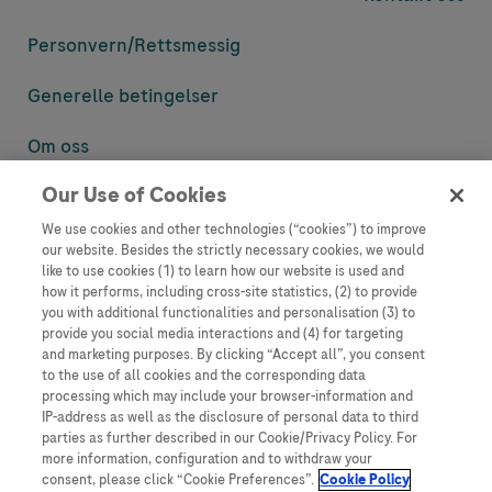
Personvern/
Rettsmessig
Generelle betingelser
Om oss
Our Use of Cookies
Denne nettsiden inneholder informasjon som er målsatt til en stor
mengde med tilhørere og kan inneholde produktdetaljer eller
We use cookies and other technologies (“cookies”) to improve
informasjon som ellers ikke er tilgjengelig eller gyldig i ditt land.
our website. Besides the strictly necessary cookies, we would
Vennligst vær oppmerksom på at vi ikke tar noe ansvar for tilgang til
like to use cookies (1) to learn how our website is used and
informasjon som muligens ikke er i samsvar med noen gyldig juridisk
how it performs, including cross-site statistics, (2) to provide
prosess, regulering, registrering eller bruk i bostedslandet ditt.
you with additional functionalities and personalisation (3) to
provide you social media interactions and (4) for targeting
Roche har ikke alltid mulighet til å kvalitetssikre andres innlegg, men
and marketing purposes. By clicking “Accept all”, you consent
vil fjerne villedende eller upassende innlegg så langt det lar seg gjøre.
to the use of all cookies and the corresponding data
Vi har ikke ansvar for innhold på eksterne nettsider som det lenkes til.
processing which may include your browser-information and
Kopiering av materiale fra dette nettstedet for bruk annet sted er ikke
IP-address as well as the disclosure of personal data to third
tillatt uten avtale. Nettstedet selger plass til annonsører, og slikt
parties as further described in our Cookie/Privacy Policy. For
innhold er merket.
more information, configuration and to withdraw your
consent, please click “Cookie Preferences”.
Cookie Policy
Dette nettstedet er ikke beregnet for å rapportere bivirkninger eller