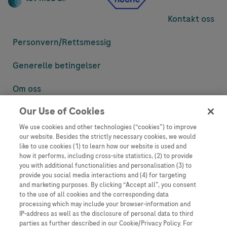
Kontakt oss
Personvern/
Rettsmessig
Generelle betingelser
Om oss
Our Use of Cookies
Denne nettsiden inneholder informasjon som er målsatt til en stor
mengde med tilhørere og kan inneholde produktdetaljer eller
We use cookies and other technologies (“cookies”) to improve
informasjon som ellers ikke er tilgjengelig eller gyldig i ditt land.
our website. Besides the strictly necessary cookies, we would
Vennligst vær oppmerksom på at vi ikke tar noe ansvar for tilgang til
like to use cookies (1) to learn how our website is used and
informasjon som muligens ikke er i samsvar med noen gyldig juridisk
how it performs, including cross-site statistics, (2) to provide
prosess, regulering, registrering eller bruk i bostedslandet ditt.
you with additional functionalities and personalisation (3) to
provide you social media interactions and (4) for targeting
Roche har ikke alltid mulighet til å kvalitetssikre andres innlegg, men
and marketing purposes. By clicking “Accept all”, you consent
vil fjerne villedende eller upassende innlegg så langt det lar seg gjøre.
to the use of all cookies and the corresponding data
Vi har ikke ansvar for innhold på eksterne nettsider som det lenkes til.
processing which may include your browser-information and
Kopiering av materiale fra dette nettstedet for bruk annet sted er ikke
IP-address as well as the disclosure of personal data to third
tillatt uten avtale. Nettstedet selger plass til annonsører, og slikt
parties as further described in our Cookie/Privacy Policy. For