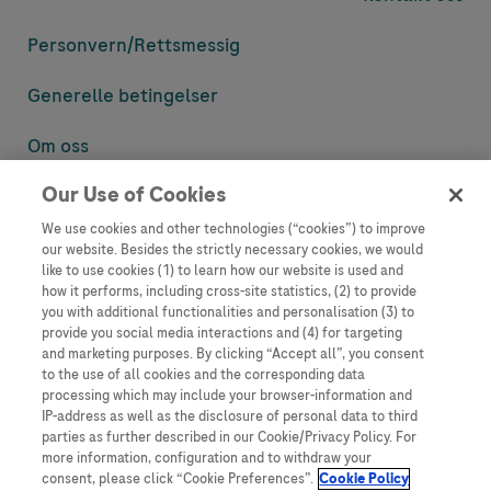
Personvern/
Rettsmessig
Generelle betingelser
Om oss
Our Use of Cookies
Denne nettsiden inneholder informasjon som er målsatt til en stor
mengde med tilhørere og kan inneholde produktdetaljer eller
We use cookies and other technologies (“cookies”) to improve
informasjon som ellers ikke er tilgjengelig eller gyldig i ditt land.
our website. Besides the strictly necessary cookies, we would
Vennligst vær oppmerksom på at vi ikke tar noe ansvar for tilgang til
like to use cookies (1) to learn how our website is used and
informasjon som muligens ikke er i samsvar med noen gyldig juridisk
how it performs, including cross-site statistics, (2) to provide
prosess, regulering, registrering eller bruk i bostedslandet ditt.
you with additional functionalities and personalisation (3) to
provide you social media interactions and (4) for targeting
Roche har ikke alltid mulighet til å kvalitetssikre andres innlegg, men
and marketing purposes. By clicking “Accept all”, you consent
vil fjerne villedende eller upassende innlegg så langt det lar seg gjøre.
to the use of all cookies and the corresponding data
Vi har ikke ansvar for innhold på eksterne nettsider som det lenkes til.
processing which may include your browser-information and
Kopiering av materiale fra dette nettstedet for bruk annet sted er ikke
IP-address as well as the disclosure of personal data to third
tillatt uten avtale. Nettstedet selger plass til annonsører, og slikt
parties as further described in our Cookie/Privacy Policy. For
innhold er merket.
more information, configuration and to withdraw your
consent, please click “Cookie Preferences”.
Cookie Policy
Dette nettstedet er ikke beregnet for å rapportere bivirkninger eller