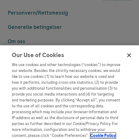
Personvern/
Rettsmessig
Generelle betingelser
Om oss
Our Use of Cookies
Denne nettsiden inneholder informasjon som er målsatt til en stor
mengde med tilhørere og kan inneholde produktdetaljer eller
We use cookies and other technologies (“cookies”) to improve
informasjon som ellers ikke er tilgjengelig eller gyldig i ditt land.
our website. Besides the strictly necessary cookies, we would
Vennligst vær oppmerksom på at vi ikke tar noe ansvar for tilgang til
like to use cookies (1) to learn how our website is used and
informasjon som muligens ikke er i samsvar med noen gyldig juridisk
how it performs, including cross-site statistics, (2) to provide
prosess, regulering, registrering eller bruk i bostedslandet ditt.
you with additional functionalities and personalisation (3) to
provide you social media interactions and (4) for targeting
Roche har ikke alltid mulighet til å kvalitetssikre andres innlegg, men
and marketing purposes. By clicking “Accept all”, you consent
vil fjerne villedende eller upassende innlegg så langt det lar seg gjøre.
to the use of all cookies and the corresponding data
Vi har ikke ansvar for innhold på eksterne nettsider som det lenkes til.
processing which may include your browser-information and
Kopiering av materiale fra dette nettstedet for bruk annet sted er ikke
IP-address as well as the disclosure of personal data to third
tillatt uten avtale. Nettstedet selger plass til annonsører, og slikt
parties as further described in our Cookie/Privacy Policy. For
innhold er merket.
more information, configuration and to withdraw your
consent, please click “Cookie Preferences”.
Cookie Policy
Dette nettstedet er ikke beregnet for å rapportere bivirkninger eller