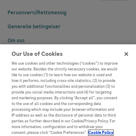
Personvern/
Rettsmessig
Generelle betingelser
Om oss
Our Use of Cookies
Denne nettsiden inneholder informasjon som er målsatt til en stor
mengde med tilhørere og kan inneholde produktdetaljer eller
We use cookies and other technologies (“cookies”) to improve
informasjon som ellers ikke er tilgjengelig eller gyldig i ditt land.
our website. Besides the strictly necessary cookies, we would
Vennligst vær oppmerksom på at vi ikke tar noe ansvar for tilgang til
like to use cookies (1) to learn how our website is used and
informasjon som muligens ikke er i samsvar med noen gyldig juridisk
how it performs, including cross-site statistics, (2) to provide
prosess, regulering, registrering eller bruk i bostedslandet ditt.
you with additional functionalities and personalisation (3) to
provide you social media interactions and (4) for targeting
Roche har ikke alltid mulighet til å kvalitetssikre andres innlegg, men
and marketing purposes. By clicking “Accept all”, you consent
vil fjerne villedende eller upassende innlegg så langt det lar seg gjøre.
to the use of all cookies and the corresponding data
Vi har ikke ansvar for innhold på eksterne nettsider som det lenkes til.
processing which may include your browser-information and
Kopiering av materiale fra dette nettstedet for bruk annet sted er ikke
IP-address as well as the disclosure of personal data to third
tillatt uten avtale. Nettstedet selger plass til annonsører, og slikt
parties as further described in our Cookie/Privacy Policy. For
innhold er merket.
more information, configuration and to withdraw your
consent, please click “Cookie Preferences”.
Cookie Policy
Dette nettstedet er ikke beregnet for å rapportere bivirkninger eller