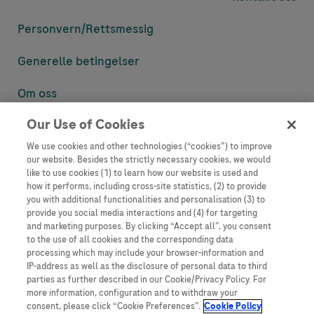
Personvern/
Rettsmessig
Generelle betingelser
Om oss
Our Use of Cookies
Denne nettsiden inneholder informasjon som er målsatt til en stor
mengde med tilhørere og kan inneholde produktdetaljer eller
We use cookies and other technologies (“cookies”) to improve
informasjon som ellers ikke er tilgjengelig eller gyldig i ditt land.
our website. Besides the strictly necessary cookies, we would
Vennligst vær oppmerksom på at vi ikke tar noe ansvar for tilgang til
like to use cookies (1) to learn how our website is used and
informasjon som muligens ikke er i samsvar med noen gyldig juridisk
how it performs, including cross-site statistics, (2) to provide
prosess, regulering, registrering eller bruk i bostedslandet ditt.
you with additional functionalities and personalisation (3) to
provide you social media interactions and (4) for targeting
Roche har ikke alltid mulighet til å kvalitetssikre andres innlegg, men
and marketing purposes. By clicking “Accept all”, you consent
vil fjerne villedende eller upassende innlegg så langt det lar seg gjøre.
to the use of all cookies and the corresponding data
Vi har ikke ansvar for innhold på eksterne nettsider som det lenkes til.
processing which may include your browser-information and
Kopiering av materiale fra dette nettstedet for bruk annet sted er ikke
IP-address as well as the disclosure of personal data to third
tillatt uten avtale. Nettstedet selger plass til annonsører, og slikt
parties as further described in our Cookie/Privacy Policy. For
innhold er merket.
more information, configuration and to withdraw your
consent, please click “Cookie Preferences”.
Cookie Policy
Dette nettstedet er ikke beregnet for å rapportere bivirkninger eller