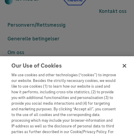
Kontakt oss
Personvern/
Rettsmessig
Generelle betingelser
Om oss
Our Use of Cookies
Denne nettsiden inneholder informasjon som er målsatt til en stor
mengde med tilhørere og kan inneholde produktdetaljer eller
We use cookies and other technologies (“cookies”) to improve
informasjon som ellers ikke er tilgjengelig eller gyldig i ditt land.
our website. Besides the strictly necessary cookies, we would
Vennligst vær oppmerksom på at vi ikke tar noe ansvar for tilgang til
like to use cookies (1) to learn how our website is used and
informasjon som muligens ikke er i samsvar med noen gyldig juridisk
how it performs, including cross-site statistics, (2) to provide
prosess, regulering, registrering eller bruk i bostedslandet ditt.
you with additional functionalities and personalisation (3) to
provide you social media interactions and (4) for targeting
Roche har ikke alltid mulighet til å kvalitetssikre andres innlegg, men
and marketing purposes. By clicking “Accept all”, you consent
vil fjerne villedende eller upassende innlegg så langt det lar seg gjøre.
to the use of all cookies and the corresponding data
Vi har ikke ansvar for innhold på eksterne nettsider som det lenkes til.
processing which may include your browser-information and
Kopiering av materiale fra dette nettstedet for bruk annet sted er ikke
IP-address as well as the disclosure of personal data to third
tillatt uten avtale. Nettstedet selger plass til annonsører, og slikt
parties as further described in our Cookie/Privacy Policy. For