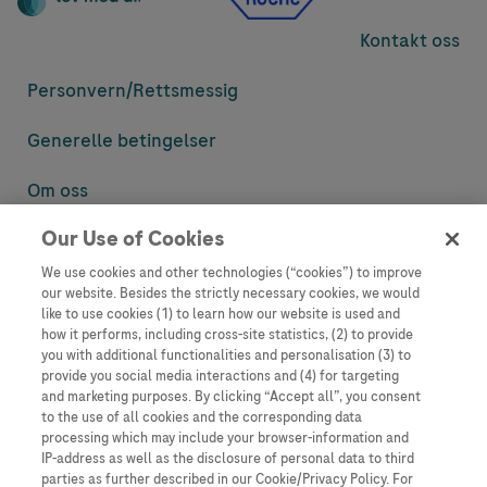
Kontakt oss
Personvern/
Rettsmessig
Generelle betingelser
Om oss
Our Use of Cookies
Denne nettsiden inneholder informasjon som er målsatt til en stor
mengde med tilhørere og kan inneholde produktdetaljer eller
We use cookies and other technologies (“cookies”) to improve
informasjon som ellers ikke er tilgjengelig eller gyldig i ditt land.
our website. Besides the strictly necessary cookies, we would
Vennligst vær oppmerksom på at vi ikke tar noe ansvar for tilgang til
like to use cookies (1) to learn how our website is used and
informasjon som muligens ikke er i samsvar med noen gyldig juridisk
how it performs, including cross-site statistics, (2) to provide
prosess, regulering, registrering eller bruk i bostedslandet ditt.
you with additional functionalities and personalisation (3) to
provide you social media interactions and (4) for targeting
Roche har ikke alltid mulighet til å kvalitetssikre andres innlegg, men
and marketing purposes. By clicking “Accept all”, you consent
vil fjerne villedende eller upassende innlegg så langt det lar seg gjøre.
to the use of all cookies and the corresponding data
Vi har ikke ansvar for innhold på eksterne nettsider som det lenkes til.
processing which may include your browser-information and
Kopiering av materiale fra dette nettstedet for bruk annet sted er ikke
IP-address as well as the disclosure of personal data to third
tillatt uten avtale. Nettstedet selger plass til annonsører, og slikt
parties as further described in our Cookie/Privacy Policy. For