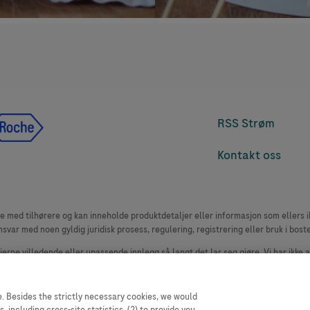
RSS Strøm
Kontakt oss
med tilhørere og kan inneholde produktdetaljer eller informasjon som ellers ikk
msvar med noen gyldig juridisk prosess, regulering, registrering eller bruk i bost
 fjerne villedende eller upassende innlegg så langt det lar seg gjøre. Vi har ikke 
le. Nettstedet selger plass til annonsører, og slikt innhold er merket.
oduktklager. Ta kontakt med kundeservice for å rapportere en hendelse, se www.
. Besides the strictly necessary cookies, we would