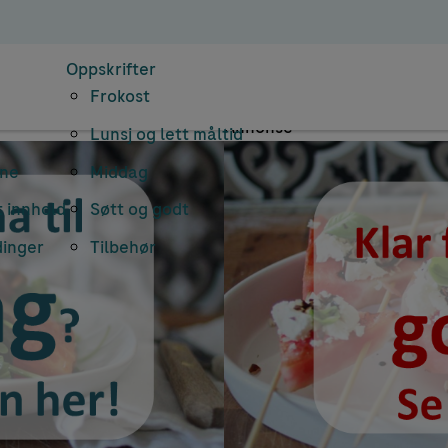
Document Number
Oppskrifter
Frokost
Annonse
Lunsj og lett måltid
rne
Middag
 innhold
Søtt og godt
dinger
Tilbehør