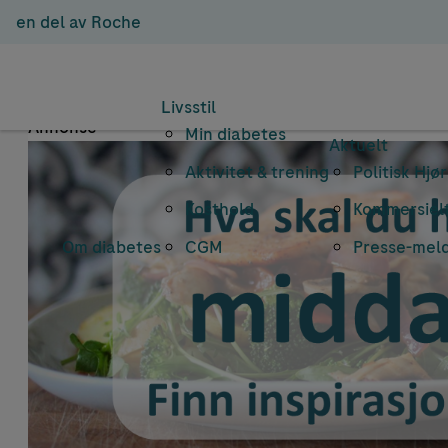
en del av Roche
Emnearkiv: 
Livsstil
Annonse
Min diabetes
Aktuelt
Aktivitet & trening
Politisk Hjø
Kosthold
Kommersielt
Om diabetes
CGM
Presse-mel