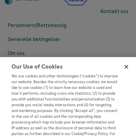
Kontakt oss
Personvern/
Rettsmessig
Generelle betingelser
Om oss
Our Use of Cookies
Denne nettsiden inneholder informasjon som er målsatt til en stor
mengde med tilhørere og kan inneholde produktdetaljer eller
We use cookies and other technologies (“cookies”) to improve
informasjon som ellers ikke er tilgjengelig eller gyldig i ditt land.
our website. Besides the strictly necessary cookies, we would
Vennligst vær oppmerksom på at vi ikke tar noe ansvar for tilgang til
like to use cookies (1) to learn how our website is used and
informasjon som muligens ikke er i samsvar med noen gyldig juridisk
how it performs, including cross-site statistics, (2) to provide
prosess, regulering, registrering eller bruk i bostedslandet ditt.
you with additional functionalities and personalisation (3) to
provide you social media interactions and (4) for targeting
Roche har ikke alltid mulighet til å kvalitetssikre andres innlegg, men
and marketing purposes. By clicking “Accept all”, you consent
vil fjerne villedende eller upassende innlegg så langt det lar seg gjøre.
to the use of all cookies and the corresponding data
Vi har ikke ansvar for innhold på eksterne nettsider som det lenkes til.
processing which may include your browser-information and
Kopiering av materiale fra dette nettstedet for bruk annet sted er ikke
IP-address as well as the disclosure of personal data to third
tillatt uten avtale. Nettstedet selger plass til annonsører, og slikt
parties as further described in our Cookie/Privacy Policy. For