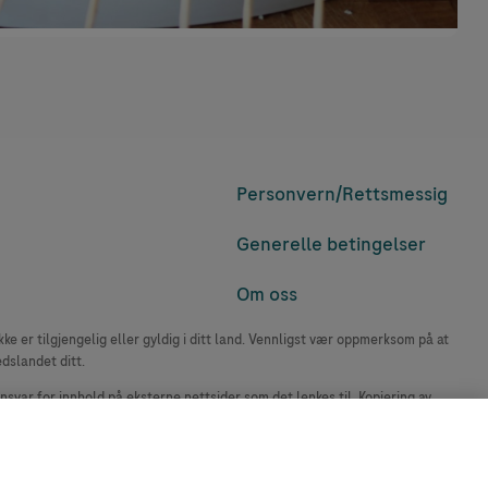
Personvern/
Rettsmessig
Generelle betingelser
Om oss
e er tilgjengelig eller gyldig i ditt land. Vennligst vær oppmerksom på at
edslandet ditt.
ansvar for innhold på eksterne nettsider som det lenkes til. Kopiering av
accu-chek.no.