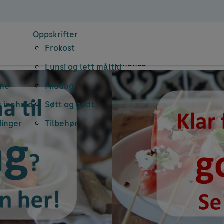
Document Number
Oppskrifter
Frokost
Annonse
Lunsj og lett måltid
rne
Middag
 innhold
Søtt og godt
dinger
Tilbehør