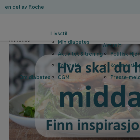
en del av Roche
Emnearkiv: 
Livsstil
Annonse
Min diabetes
Aktuelt
Aktivitet & trening
Politisk Hjø
Kosthold
Kommersielt
Om diabetes
CGM
Presse-mel