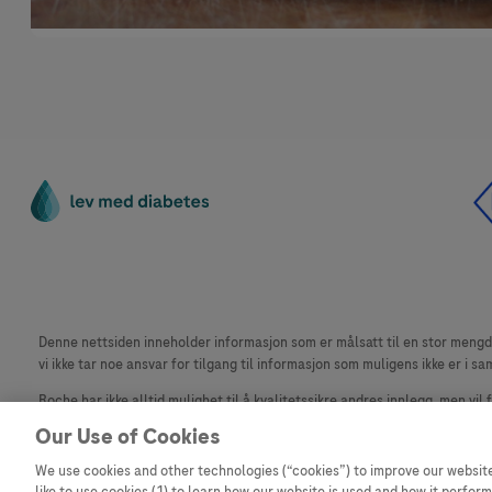
Denne nettsiden inneholder informasjon som er målsatt til en stor mengde 
vi ikke tar noe ansvar for tilgang til informasjon som muligens ikke er i sa
Roche har ikke alltid mulighet til å kvalitetssikre andres innlegg, men vil
materiale fra dette nettstedet for bruk annet sted er ikke tillatt uten avta
Our Use of Cookies
Dette nettstedet er ikke beregnet for å rapportere bivirkninger eller pr
We use cookies and other technologies (“cookies”) to improve our website