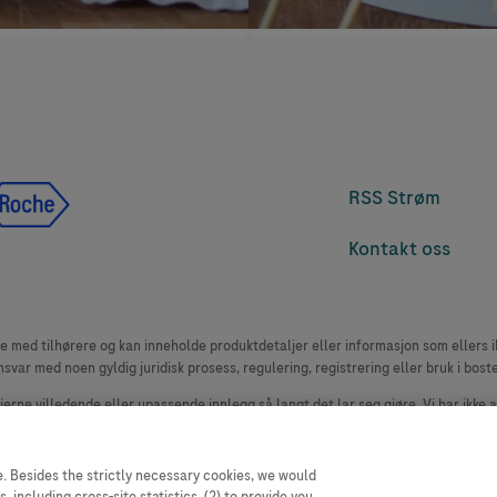
RSS Strøm
Kontakt oss
med tilhørere og kan inneholde produktdetaljer eller informasjon som ellers ikk
msvar med noen gyldig juridisk prosess, regulering, registrering eller bruk i bost
 fjerne villedende eller upassende innlegg så langt det lar seg gjøre. Vi har ikke 
le. Nettstedet selger plass til annonsører, og slikt innhold er merket.
oduktklager. Ta kontakt med kundeservice for å rapportere en hendelse, se www.
. Besides the strictly necessary cookies, we would