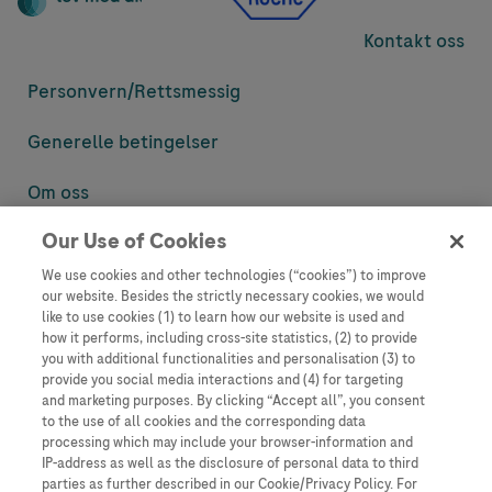
Kontakt oss
Personvern/
Rettsmessig
Generelle betingelser
Om oss
Our Use of Cookies
Denne nettsiden inneholder informasjon som er målsatt til en stor
mengde med tilhørere og kan inneholde produktdetaljer eller
We use cookies and other technologies (“cookies”) to improve
informasjon som ellers ikke er tilgjengelig eller gyldig i ditt land.
our website. Besides the strictly necessary cookies, we would
Vennligst vær oppmerksom på at vi ikke tar noe ansvar for tilgang til
like to use cookies (1) to learn how our website is used and
informasjon som muligens ikke er i samsvar med noen gyldig juridisk
how it performs, including cross-site statistics, (2) to provide
prosess, regulering, registrering eller bruk i bostedslandet ditt.
you with additional functionalities and personalisation (3) to
provide you social media interactions and (4) for targeting
Roche har ikke alltid mulighet til å kvalitetssikre andres innlegg, men
and marketing purposes. By clicking “Accept all”, you consent
vil fjerne villedende eller upassende innlegg så langt det lar seg gjøre.
to the use of all cookies and the corresponding data
Vi har ikke ansvar for innhold på eksterne nettsider som det lenkes til.
processing which may include your browser-information and
Kopiering av materiale fra dette nettstedet for bruk annet sted er ikke
IP-address as well as the disclosure of personal data to third
tillatt uten avtale. Nettstedet selger plass til annonsører, og slikt
parties as further described in our Cookie/Privacy Policy. For