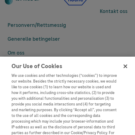
Kontakt oss
Personvern/
Rettsmessig
Generelle betingelser
Om oss
Our Use of Cookies
Denne nettsiden inneholder informasjon som er målsatt til en stor
mengde med tilhørere og kan inneholde produktdetaljer eller
We use cookies and other technologies (“cookies”) to improve
informasjon som ellers ikke er tilgjengelig eller gyldig i ditt land.
our website. Besides the strictly necessary cookies, we would
Vennligst vær oppmerksom på at vi ikke tar noe ansvar for tilgang til
like to use cookies (1) to learn how our website is used and
informasjon som muligens ikke er i samsvar med noen gyldig juridisk
how it performs, including cross-site statistics, (2) to provide
prosess, regulering, registrering eller bruk i bostedslandet ditt.
you with additional functionalities and personalisation (3) to
provide you social media interactions and (4) for targeting
Roche har ikke alltid mulighet til å kvalitetssikre andres innlegg, men
and marketing purposes. By clicking “Accept all”, you consent
vil fjerne villedende eller upassende innlegg så langt det lar seg gjøre.
to the use of all cookies and the corresponding data
Vi har ikke ansvar for innhold på eksterne nettsider som det lenkes til.
processing which may include your browser-information and
Kopiering av materiale fra dette nettstedet for bruk annet sted er ikke
IP-address as well as the disclosure of personal data to third
tillatt uten avtale. Nettstedet selger plass til annonsører, og slikt
parties as further described in our Cookie/Privacy Policy. For