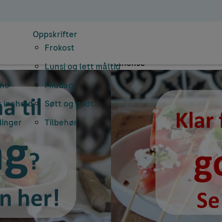
Document Number
Oppskrifter
Frokost
Annonse
Lunsj og lett måltid
rne
Middag
 innhold
Søtt og godt
dinger
Tilbehør