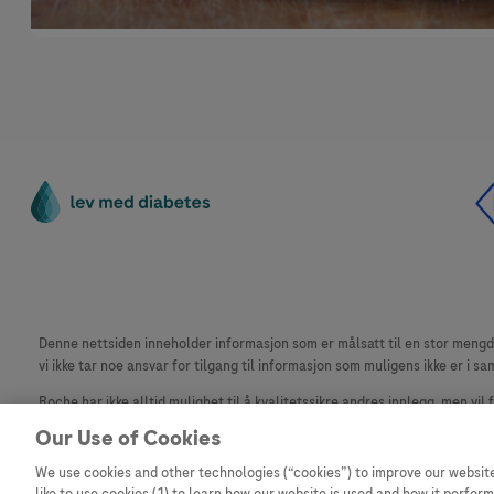
Denne nettsiden inneholder informasjon som er målsatt til en stor mengde 
vi ikke tar noe ansvar for tilgang til informasjon som muligens ikke er i sa
Roche har ikke alltid mulighet til å kvalitetssikre andres innlegg, men vil
materiale fra dette nettstedet for bruk annet sted er ikke tillatt uten avta
Our Use of Cookies
Dette nettstedet er ikke beregnet for å rapportere bivirkninger eller pr
We use cookies and other technologies (“cookies”) to improve our website