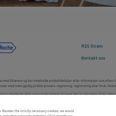
RSS Strøm
Kontakt oss
med tilhørere og kan inneholde produktdetaljer eller informasjon som ellers ikk
msvar med noen gyldig juridisk prosess, regulering, registrering eller bruk i bost
 fjerne villedende eller upassende innlegg så langt det lar seg gjøre. Vi har ikke 
le. Nettstedet selger plass til annonsører, og slikt innhold er merket.
oduktklager. Ta kontakt med kundeservice for å rapportere en hendelse, se www.
. Besides the strictly necessary cookies, we would