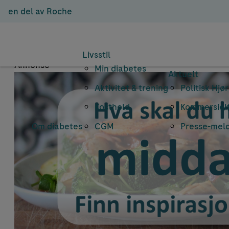
en del av Roche
Emnearkiv: 
Livsstil
Annonse
Min diabetes
Aktuelt
Aktivitet & trening
Politisk Hjø
Kosthold
Kommersielt
Om diabetes
CGM
Presse-mel