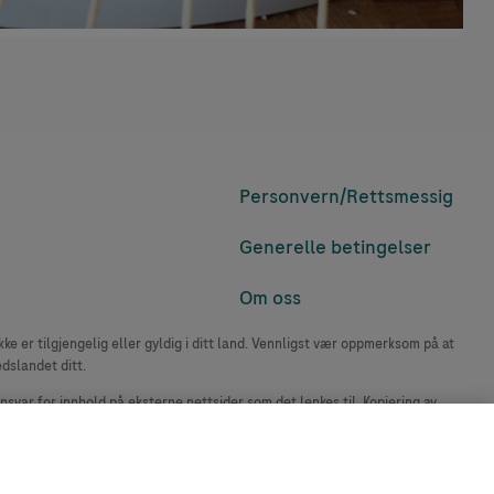
Personvern/
Rettsmessig
Generelle betingelser
Om oss
e er tilgjengelig eller gyldig i ditt land. Vennligst vær oppmerksom på at
edslandet ditt.
ansvar for innhold på eksterne nettsider som det lenkes til. Kopiering av
accu-chek.no.