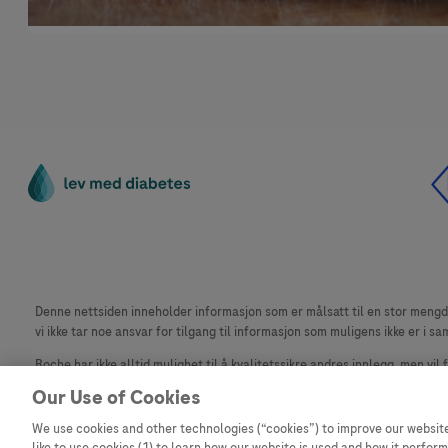
Denne nettsiden inneholder informasjon som er målsatt til en stor mengde 
vi ikke tar noe ansvar for tilgang til informasjon som muligens ikke er i sa
Roche har ikke alltid mulighet til å kvalitetssikre andres innlegg, men vil
materiale fra dette nettstedet for bruk annet sted er ikke tillatt uten avta
Our Use of Cookies
Dette nettstedet er ikke beregnet for å rapportere bivirkninger eller pr
We use cookies and other technologies (“cookies”) to improve our website