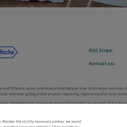
RSS Strøm
Kontakt oss
med tilhørere og kan inneholde produktdetaljer eller informasjon som ellers ikk
msvar med noen gyldig juridisk prosess, regulering, registrering eller bruk i bost
 fjerne villedende eller upassende innlegg så langt det lar seg gjøre. Vi har ikke 
le. Nettstedet selger plass til annonsører, og slikt innhold er merket.
oduktklager. Ta kontakt med kundeservice for å rapportere en hendelse, se www.
. Besides the strictly necessary cookies, we would