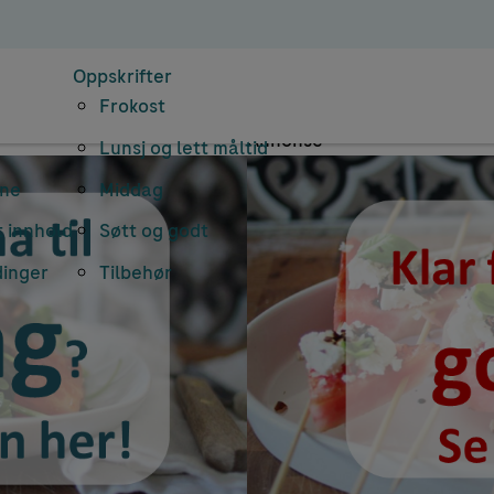
v: diabetesvennl
Oppskrifter
Frokost
Annonse
Lunsj og lett måltid
rne
Middag
 innhold
Søtt og godt
dinger
Tilbehør