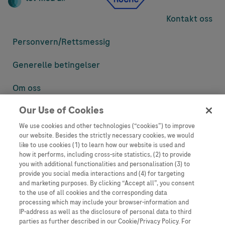
Kontakt oss
Personvern/
Rettsmessig
Generelle betingelser
Om oss
Our Use of Cookies
Denne nettsiden inneholder informasjon som er målsatt til en stor
mengde med tilhørere og kan inneholde produktdetaljer eller
We use cookies and other technologies (“cookies”) to improve
informasjon som ellers ikke er tilgjengelig eller gyldig i ditt land.
our website. Besides the strictly necessary cookies, we would
Vennligst vær oppmerksom på at vi ikke tar noe ansvar for tilgang til
like to use cookies (1) to learn how our website is used and
informasjon som muligens ikke er i samsvar med noen gyldig juridisk
how it performs, including cross-site statistics, (2) to provide
prosess, regulering, registrering eller bruk i bostedslandet ditt.
you with additional functionalities and personalisation (3) to
provide you social media interactions and (4) for targeting
Roche har ikke alltid mulighet til å kvalitetssikre andres innlegg, men
and marketing purposes. By clicking “Accept all”, you consent
vil fjerne villedende eller upassende innlegg så langt det lar seg gjøre.
to the use of all cookies and the corresponding data
Vi har ikke ansvar for innhold på eksterne nettsider som det lenkes til.
processing which may include your browser-information and
Kopiering av materiale fra dette nettstedet for bruk annet sted er ikke
IP-address as well as the disclosure of personal data to third
tillatt uten avtale. Nettstedet selger plass til annonsører, og slikt
parties as further described in our Cookie/Privacy Policy. For