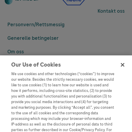
Kontakt oss
Personvern/
Rettsmessig
Generelle betingelser
Om oss
Our Use of Cookies
Denne nettsiden inneholder informasjon som er målsatt til en stor
mengde med tilhørere og kan inneholde produktdetaljer eller
We use cookies and other technologies (“cookies”) to improve
informasjon som ellers ikke er tilgjengelig eller gyldig i ditt land.
our website. Besides the strictly necessary cookies, we would
Vennligst vær oppmerksom på at vi ikke tar noe ansvar for tilgang til
like to use cookies (1) to learn how our website is used and
informasjon som muligens ikke er i samsvar med noen gyldig juridisk
how it performs, including cross-site statistics, (2) to provide
prosess, regulering, registrering eller bruk i bostedslandet ditt.
you with additional functionalities and personalisation (3) to
provide you social media interactions and (4) for targeting
Roche har ikke alltid mulighet til å kvalitetssikre andres innlegg, men
and marketing purposes. By clicking “Accept all”, you consent
vil fjerne villedende eller upassende innlegg så langt det lar seg gjøre.
to the use of all cookies and the corresponding data
Vi har ikke ansvar for innhold på eksterne nettsider som det lenkes til.
processing which may include your browser-information and
Kopiering av materiale fra dette nettstedet for bruk annet sted er ikke
IP-address as well as the disclosure of personal data to third
tillatt uten avtale. Nettstedet selger plass til annonsører, og slikt
parties as further described in our Cookie/Privacy Policy. For