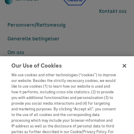
Kontakt oss
Personvern/
Rettsmessig
Generelle betingelser
Om oss
Our Use of Cookies
Denne nettsiden inneholder informasjon som er målsatt til en stor
mengde med tilhørere og kan inneholde produktdetaljer eller
We use cookies and other technologies (“cookies”) to improve
informasjon som ellers ikke er tilgjengelig eller gyldig i ditt land.
our website. Besides the strictly necessary cookies, we would
Vennligst vær oppmerksom på at vi ikke tar noe ansvar for tilgang til
like to use cookies (1) to learn how our website is used and
informasjon som muligens ikke er i samsvar med noen gyldig juridisk
how it performs, including cross-site statistics, (2) to provide
prosess, regulering, registrering eller bruk i bostedslandet ditt.
you with additional functionalities and personalisation (3) to
provide you social media interactions and (4) for targeting
Roche har ikke alltid mulighet til å kvalitetssikre andres innlegg, men
and marketing purposes. By clicking “Accept all”, you consent
vil fjerne villedende eller upassende innlegg så langt det lar seg gjøre.
to the use of all cookies and the corresponding data
Vi har ikke ansvar for innhold på eksterne nettsider som det lenkes til.
processing which may include your browser-information and
Kopiering av materiale fra dette nettstedet for bruk annet sted er ikke
IP-address as well as the disclosure of personal data to third
tillatt uten avtale. Nettstedet selger plass til annonsører, og slikt
parties as further described in our Cookie/Privacy Policy. For