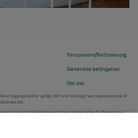
Personvern/
Rettsmessig
Generelle betingelser
Om oss
e er tilgjengelig eller gyldig i ditt land. Vennligst vær oppmerksom på at
edslandet ditt.
ansvar for innhold på eksterne nettsider som det lenkes til. Kopiering av
accu-chek.no.