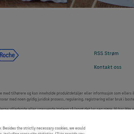
RSS Strøm
Kontakt oss
med tilhørere og kan inneholde produktdetaljer eller informasjon som ellers ikk
msvar med noen gyldig juridisk prosess, regulering, registrering eller bruk i bost
 fjerne villedende eller upassende innlegg så langt det lar seg gjøre. Vi har ikke 
le. Nettstedet selger plass til annonsører, og slikt innhold er merket.
oduktklager. Ta kontakt med kundeservice for å rapportere en hendelse, se www.
. Besides the strictly necessary cookies, we would