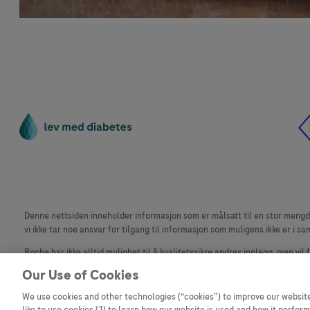
Denne nettsiden inneholder informasjon som er målsatt til en stor mengde 
vi ikke tar noe ansvar for tilgang til informasjon som muligens ikke er i sa
Roche har ikke alltid mulighet til å kvalitetssikre andres innlegg, men vil
materiale fra dette nettstedet for bruk annet sted er ikke tillatt uten avta
Our Use of Cookies
Dette nettstedet er ikke beregnet for å rapportere bivirkninger eller pr
We use cookies and other technologies (“cookies”) to improve our website