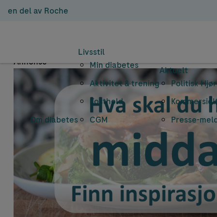
en del av Roche
Emnear
Livsstil
Annonse
Min diabetes
Aktuelt
Aktivitet & trening
Politisk Hjø
Kosthold
Kommersielt
Om diabetes
CGM
Presse-mel