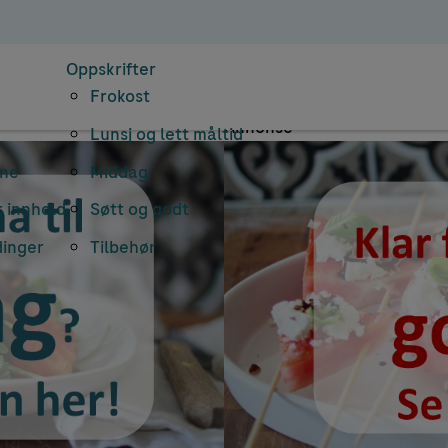
kiv: diabetes gra
Oppskrifter
Frokost
Annonse
Lunsj og lett måltid
rne
Middag
 innhold
Søtt og godt
dinger
Tilbehør