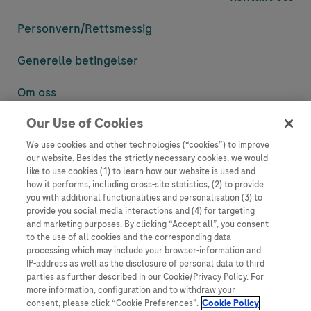
Personvern/
Rettsmessig
Generelle betingelser
Om oss
Our Use of Cookies
Denne nettsiden inneholder informasjon som er målsatt til en stor
mengde med tilhørere og kan inneholde produktdetaljer eller
We use cookies and other technologies (“cookies”) to improve
informasjon som ellers ikke er tilgjengelig eller gyldig i ditt land.
our website. Besides the strictly necessary cookies, we would
Vennligst vær oppmerksom på at vi ikke tar noe ansvar for tilgang til
like to use cookies (1) to learn how our website is used and
informasjon som muligens ikke er i samsvar med noen gyldig juridisk
how it performs, including cross-site statistics, (2) to provide
prosess, regulering, registrering eller bruk i bostedslandet ditt.
you with additional functionalities and personalisation (3) to
provide you social media interactions and (4) for targeting
Roche har ikke alltid mulighet til å kvalitetssikre andres innlegg, men
and marketing purposes. By clicking “Accept all”, you consent
vil fjerne villedende eller upassende innlegg så langt det lar seg gjøre.
to the use of all cookies and the corresponding data
Vi har ikke ansvar for innhold på eksterne nettsider som det lenkes til.
processing which may include your browser-information and
Kopiering av materiale fra dette nettstedet for bruk annet sted er ikke
IP-address as well as the disclosure of personal data to third
tillatt uten avtale. Nettstedet selger plass til annonsører, og slikt
parties as further described in our Cookie/Privacy Policy. For
innhold er merket.
more information, configuration and to withdraw your
consent, please click “Cookie Preferences”.
Cookie Policy
Dette nettstedet er ikke beregnet for å rapportere bivirkninger eller