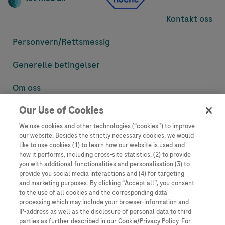
Kontakt oss
Personvern/
Rettsmessig
Generelle betingelser
Om oss
Our Use of Cookies
Denne nettsiden inneholder informasjon som er målsatt til en stor
mengde med tilhørere og kan inneholde produktdetaljer eller
We use cookies and other technologies (“cookies”) to improve
informasjon som ellers ikke er tilgjengelig eller gyldig i ditt land.
our website. Besides the strictly necessary cookies, we would
Vennligst vær oppmerksom på at vi ikke tar noe ansvar for tilgang til
like to use cookies (1) to learn how our website is used and
informasjon som muligens ikke er i samsvar med noen gyldig juridisk
how it performs, including cross-site statistics, (2) to provide
prosess, regulering, registrering eller bruk i bostedslandet ditt.
you with additional functionalities and personalisation (3) to
provide you social media interactions and (4) for targeting
Roche har ikke alltid mulighet til å kvalitetssikre andres innlegg, men
and marketing purposes. By clicking “Accept all”, you consent
vil fjerne villedende eller upassende innlegg så langt det lar seg gjøre.
to the use of all cookies and the corresponding data
Vi har ikke ansvar for innhold på eksterne nettsider som det lenkes til.
processing which may include your browser-information and
Kopiering av materiale fra dette nettstedet for bruk annet sted er ikke
IP-address as well as the disclosure of personal data to third
tillatt uten avtale. Nettstedet selger plass til annonsører, og slikt
parties as further described in our Cookie/Privacy Policy. For