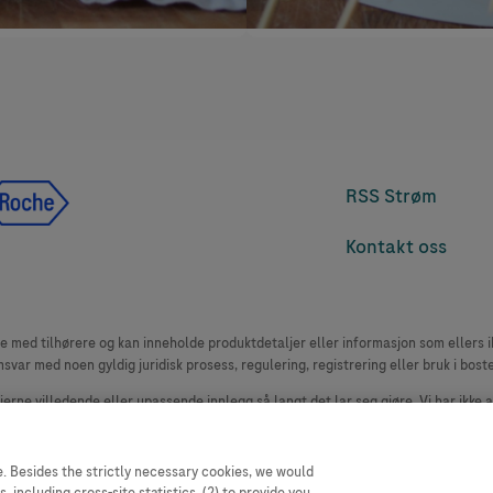
RSS Strøm
Kontakt oss
med tilhørere og kan inneholde produktdetaljer eller informasjon som ellers ikk
msvar med noen gyldig juridisk prosess, regulering, registrering eller bruk i bost
 fjerne villedende eller upassende innlegg så langt det lar seg gjøre. Vi har ikke 
le. Nettstedet selger plass til annonsører, og slikt innhold er merket.
oduktklager. Ta kontakt med kundeservice for å rapportere en hendelse, se www.
. Besides the strictly necessary cookies, we would