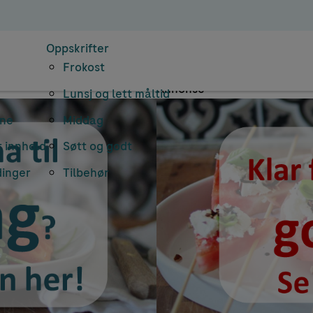
mnearkiv: chilima
Oppskrifter
Frokost
Annonse
Lunsj og lett måltid
rne
Middag
 innhold
Søtt og godt
dinger
Tilbehør