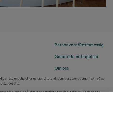
Personvern/
Rettsmessig
Generelle betingelser
Om oss
e er tilgjengelig eller gyldig i ditt land. Vennligst vær oppmerksom på at
edslandet ditt.
ansvar for innhold på eksterne nettsider som det lenkes til. Kopiering av
accu-chek.no.