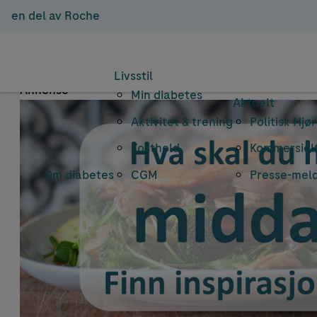
en del av Roche
E
Livsstil
Annonse
Min diabetes
Aktuelt
Aktivitet & trening
Politisk Hjø
Kosthold
Kommersielt
Om diabetes
CGM
Presse-mel