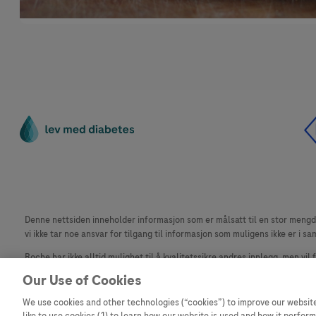
Denne nettsiden inneholder informasjon som er målsatt til en stor mengde 
vi ikke tar noe ansvar for tilgang til informasjon som muligens ikke er i sa
Roche har ikke alltid mulighet til å kvalitetssikre andres innlegg, men vil
materiale fra dette nettstedet for bruk annet sted er ikke tillatt uten avta
Our Use of Cookies
Dette nettstedet er ikke beregnet for å rapportere bivirkninger eller pr
We use cookies and other technologies (“cookies”) to improve our website