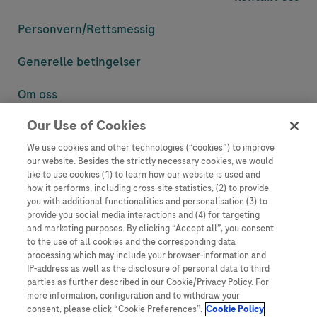
Personvern/
Rettsmessig
Generelle betingelser
Om oss
Our Use of Cookies
Denne nettsiden inneholder informasjon som er målsatt til en stor
mengde med tilhørere og kan inneholde produktdetaljer eller
We use cookies and other technologies (“cookies”) to improve
informasjon som ellers ikke er tilgjengelig eller gyldig i ditt land.
our website. Besides the strictly necessary cookies, we would
Vennligst vær oppmerksom på at vi ikke tar noe ansvar for tilgang til
like to use cookies (1) to learn how our website is used and
informasjon som muligens ikke er i samsvar med noen gyldig juridisk
how it performs, including cross-site statistics, (2) to provide
prosess, regulering, registrering eller bruk i bostedslandet ditt.
you with additional functionalities and personalisation (3) to
provide you social media interactions and (4) for targeting
Roche har ikke alltid mulighet til å kvalitetssikre andres innlegg, men
and marketing purposes. By clicking “Accept all”, you consent
vil fjerne villedende eller upassende innlegg så langt det lar seg gjøre.
to the use of all cookies and the corresponding data
Vi har ikke ansvar for innhold på eksterne nettsider som det lenkes til.
processing which may include your browser-information and
Kopiering av materiale fra dette nettstedet for bruk annet sted er ikke
IP-address as well as the disclosure of personal data to third
tillatt uten avtale. Nettstedet selger plass til annonsører, og slikt
parties as further described in our Cookie/Privacy Policy. For
innhold er merket.
more information, configuration and to withdraw your
consent, please click “Cookie Preferences”.
Cookie Policy
Dette nettstedet er ikke beregnet for å rapportere bivirkninger eller