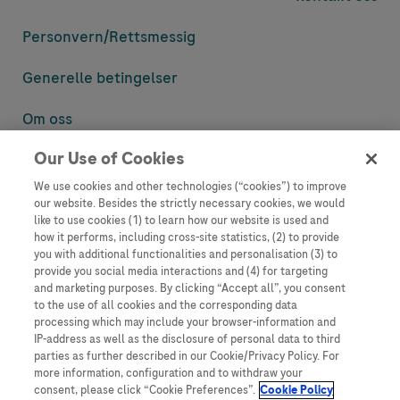
Personvern/
Rettsmessig
Generelle betingelser
Om oss
Our Use of Cookies
Denne nettsiden inneholder informasjon som er målsatt til en stor
mengde med tilhørere og kan inneholde produktdetaljer eller
We use cookies and other technologies (“cookies”) to improve
informasjon som ellers ikke er tilgjengelig eller gyldig i ditt land.
our website. Besides the strictly necessary cookies, we would
Vennligst vær oppmerksom på at vi ikke tar noe ansvar for tilgang til
like to use cookies (1) to learn how our website is used and
informasjon som muligens ikke er i samsvar med noen gyldig juridisk
how it performs, including cross-site statistics, (2) to provide
prosess, regulering, registrering eller bruk i bostedslandet ditt.
you with additional functionalities and personalisation (3) to
provide you social media interactions and (4) for targeting
Roche har ikke alltid mulighet til å kvalitetssikre andres innlegg, men
and marketing purposes. By clicking “Accept all”, you consent
vil fjerne villedende eller upassende innlegg så langt det lar seg gjøre.
to the use of all cookies and the corresponding data
Vi har ikke ansvar for innhold på eksterne nettsider som det lenkes til.
processing which may include your browser-information and
Kopiering av materiale fra dette nettstedet for bruk annet sted er ikke
IP-address as well as the disclosure of personal data to third
tillatt uten avtale. Nettstedet selger plass til annonsører, og slikt
parties as further described in our Cookie/Privacy Policy. For
innhold er merket.
more information, configuration and to withdraw your
consent, please click “Cookie Preferences”.
Cookie Policy
Dette nettstedet er ikke beregnet for å rapportere bivirkninger eller