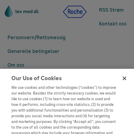
RSS Strøm
Kontakt oss
Personvern/
Rettsmessig
Generelle betingelser
Om oss
Our Use of Cookies
Denne nettsiden inneholder informasjon som er målsatt til en stor
mengde med tilhørere og kan inneholde produktdetaljer eller
We use cookies and other technologies (“cookies”) to improve
informasjon som ellers ikke er tilgjengelig eller gyldig i ditt land.
our website. Besides the strictly necessary cookies, we would
Vennligst vær oppmerksom på at vi ikke tar noe ansvar for tilgang til
like to use cookies (1) to learn how our website is used and
informasjon som muligens ikke er i samsvar med noen gyldig juridisk
how it performs, including cross-site statistics, (2) to provide
prosess, regulering, registrering eller bruk i bostedslandet ditt.
you with additional functionalities and personalisation (3) to
provide you social media interactions and (4) for targeting
Roche har ikke alltid mulighet til å kvalitetssikre andres innlegg, men
and marketing purposes. By clicking “Accept all”, you consent
vil fjerne villedende eller upassende innlegg så langt det lar seg gjøre.
to the use of all cookies and the corresponding data
Vi har ikke ansvar for innhold på eksterne nettsider som det lenkes til.
processing which may include your browser-information and