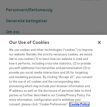
Personvern/
Rettsmessig
Generelle betingelser
Om oss
Our Use of Cookies
Denne nettsiden inneholder informasjon som er målsatt til en stor
mengde med tilhørere og kan inneholde produktdetaljer eller
We use cookies and other technologies (“cookies”) to improve
informasjon som ellers ikke er tilgjengelig eller gyldig i ditt land.
our website. Besides the strictly necessary cookies, we would
Vennligst vær oppmerksom på at vi ikke tar noe ansvar for tilgang til
like to use cookies (1) to learn how our website is used and
informasjon som muligens ikke er i samsvar med noen gyldig juridisk
how it performs, including cross-site statistics, (2) to provide
prosess, regulering, registrering eller bruk i bostedslandet ditt.
you with additional functionalities and personalisation (3) to
provide you social media interactions and (4) for targeting
Roche har ikke alltid mulighet til å kvalitetssikre andres innlegg, men
and marketing purposes. By clicking “Accept all”, you consent
vil fjerne villedende eller upassende innlegg så langt det lar seg gjøre.
to the use of all cookies and the corresponding data
Vi har ikke ansvar for innhold på eksterne nettsider som det lenkes til.
processing which may include your browser-information and
Kopiering av materiale fra dette nettstedet for bruk annet sted er ikke
IP-address as well as the disclosure of personal data to third
tillatt uten avtale. Nettstedet selger plass til annonsører, og slikt
parties as further described in our Cookie/Privacy Policy. For
innhold er merket.
more information, configuration and to withdraw your
consent, please click “Cookie Preferences”.
Cookie Policy
Dette nettstedet er ikke beregnet for å rapportere bivirkninger eller