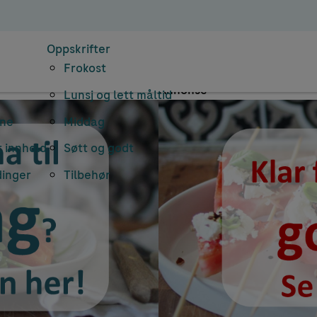
earkiv: avokadot
Oppskrifter
Frokost
Annonse
Lunsj og lett måltid
rne
Middag
 innhold
Søtt og godt
dinger
Tilbehør