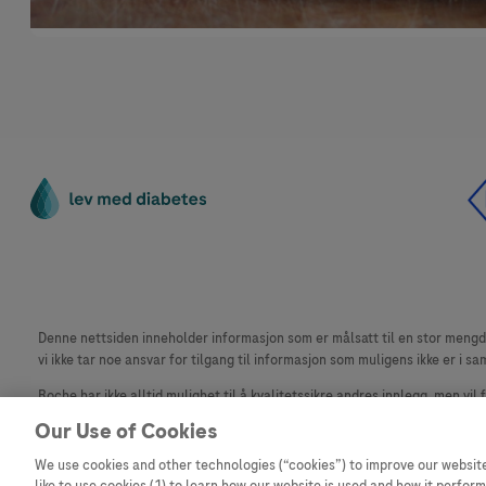
Denne nettsiden inneholder informasjon som er målsatt til en stor mengde 
vi ikke tar noe ansvar for tilgang til informasjon som muligens ikke er i sa
Roche har ikke alltid mulighet til å kvalitetssikre andres innlegg, men vil
materiale fra dette nettstedet for bruk annet sted er ikke tillatt uten avta
Our Use of Cookies
Dette nettstedet er ikke beregnet for å rapportere bivirkninger eller pr
We use cookies and other technologies (“cookies”) to improve our website