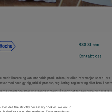
RSS Strøm
Kontakt oss
med tilhørere og kan inneholde produktdetaljer eller informasjon som ellers ikk
msvar med noen gyldig juridisk prosess, regulering, registrering eller bruk i bost
 fjerne villedende eller upassende innlegg så langt det lar seg gjøre. Vi har ikke 
le. Nettstedet selger plass til annonsører, og slikt innhold er merket.
oduktklager. Ta kontakt med kundeservice for å rapportere en hendelse, se www.
. Besides the strictly necessary cookies, we would