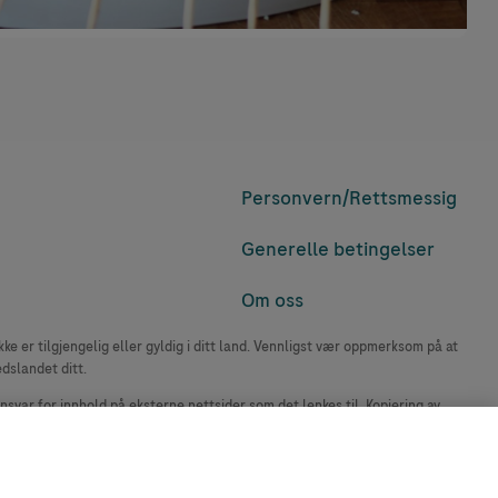
Personvern/
Rettsmessig
Generelle betingelser
Om oss
e er tilgjengelig eller gyldig i ditt land. Vennligst vær oppmerksom på at
edslandet ditt.
ansvar for innhold på eksterne nettsider som det lenkes til. Kopiering av
accu-chek.no.