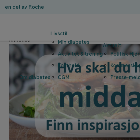
en del av Roche
Emn
Livsstil
Annonse
Min diabetes
Aktuelt
Aktivitet & trening
Politisk Hjø
Kosthold
Kommersielt
Om diabetes
CGM
Presse-mel