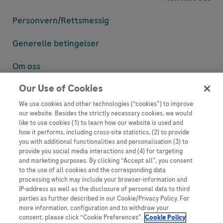
Personvern/
Rettsmessig
Generelle betingelser
Om oss
Our Use of Cookies
Denne nettsiden inneholder informasjon som er målsatt til en stor
mengde med tilhørere og kan inneholde produktdetaljer eller
We use cookies and other technologies (“cookies”) to improve
informasjon som ellers ikke er tilgjengelig eller gyldig i ditt land.
our website. Besides the strictly necessary cookies, we would
Vennligst vær oppmerksom på at vi ikke tar noe ansvar for tilgang til
like to use cookies (1) to learn how our website is used and
informasjon som muligens ikke er i samsvar med noen gyldig juridisk
how it performs, including cross-site statistics, (2) to provide
prosess, regulering, registrering eller bruk i bostedslandet ditt.
you with additional functionalities and personalisation (3) to
provide you social media interactions and (4) for targeting
Roche har ikke alltid mulighet til å kvalitetssikre andres innlegg, men
and marketing purposes. By clicking “Accept all”, you consent
vil fjerne villedende eller upassende innlegg så langt det lar seg gjøre.
to the use of all cookies and the corresponding data
Vi har ikke ansvar for innhold på eksterne nettsider som det lenkes til.
processing which may include your browser-information and
Kopiering av materiale fra dette nettstedet for bruk annet sted er ikke
IP-address as well as the disclosure of personal data to third
tillatt uten avtale. Nettstedet selger plass til annonsører, og slikt
parties as further described in our Cookie/Privacy Policy. For
innhold er merket.
more information, configuration and to withdraw your
consent, please click “Cookie Preferences”.
Cookie Policy
Dette nettstedet er ikke beregnet for å rapportere bivirkninger eller