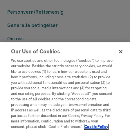
Personvern/
Rettsmessig
Generelle betingelser
Om oss
Our Use of Cookies
Denne nettsiden inneholder informasjon som er målsatt til en stor
mengde med tilhørere og kan inneholde produktdetaljer eller
We use cookies and other technologies (“cookies”) to improve
informasjon som ellers ikke er tilgjengelig eller gyldig i ditt land.
our website. Besides the strictly necessary cookies, we would
Vennligst vær oppmerksom på at vi ikke tar noe ansvar for tilgang til
like to use cookies (1) to learn how our website is used and
informasjon som muligens ikke er i samsvar med noen gyldig juridisk
how it performs, including cross-site statistics, (2) to provide
prosess, regulering, registrering eller bruk i bostedslandet ditt.
you with additional functionalities and personalisation (3) to
provide you social media interactions and (4) for targeting
Roche har ikke alltid mulighet til å kvalitetssikre andres innlegg, men
and marketing purposes. By clicking “Accept all”, you consent
vil fjerne villedende eller upassende innlegg så langt det lar seg gjøre.
to the use of all cookies and the corresponding data
Vi har ikke ansvar for innhold på eksterne nettsider som det lenkes til.
processing which may include your browser-information and
Kopiering av materiale fra dette nettstedet for bruk annet sted er ikke
IP-address as well as the disclosure of personal data to third
tillatt uten avtale. Nettstedet selger plass til annonsører, og slikt
parties as further described in our Cookie/Privacy Policy. For
innhold er merket.
more information, configuration and to withdraw your
consent, please click “Cookie Preferences”.
Cookie Policy
Dette nettstedet er ikke beregnet for å rapportere bivirkninger eller